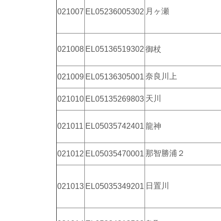
月ヶ瀬
021007
EL05236005302
021008
EL05136519302
御杖
奈良川上
021009
EL05136305001
天川
021010
EL05135269803
021011
EL05035742401
龍神
那智勝浦２
021012
EL05035470001
日置川
021013
EL05035349201