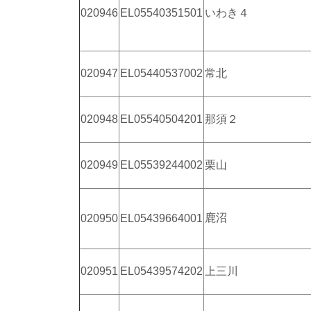
020946
EL05540351501
いわき４
020947
EL05440537002
常北
020948
EL05540504201
那須２
020949
EL05539244002
栗山
鹿沼
020950
EL05439664001
020951
EL05439574202
上三川