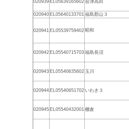
020939
EL05639165602
会津高田
020940
EL05640133701
福島郡山３
昭和
020941
EL05539759402
020942
EL05540715703
福島長沼
020943
EL05540635602
玉川
020944
EL05540651702
いわき３
020945
EL05540432001
棚倉