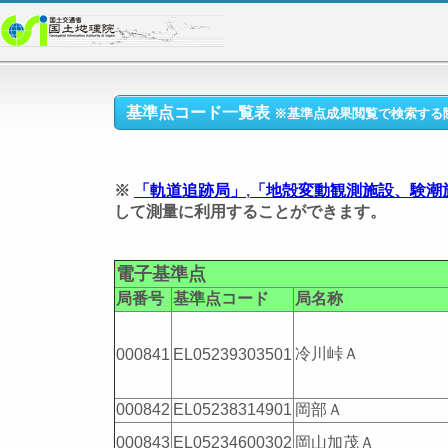
基準点コード一覧表
※基準点成果閲覧で検索する
※
「軌道追跡局」
,
「地殻変動観測施設、験潮
して測量に利用することができます。
電子基準点
局番号
基準点コード
局名称
冷川峠Ａ
000841
EL05239303501
000842
EL05238314901
岡部Ａ
000843
EL05234600302
岡山加茂Ａ