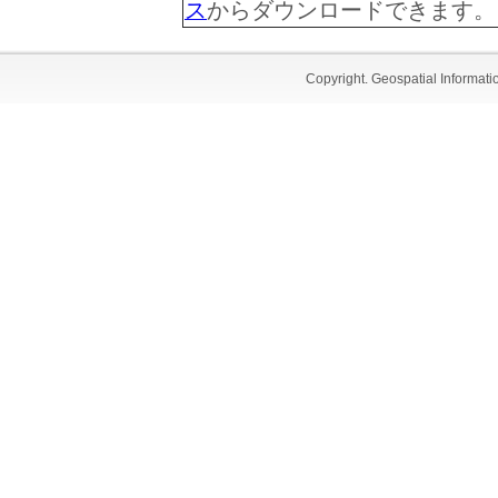
ただきます。
ス
からダウンロードできます。
なお、観測ファイルの中
せんので、過去の観測フ
Copyright. Geospatial Informa
再計算等を行う必要はご
電子基準点データ提供サー
タイトル:
不具合について
2026年03月26日
お知らせ日:
内容:
3月13日（金）から3月
サイトから提供している電子
のGLONASSの航法フ
で正常に読み込めない不
現在、この不具合は解消
イルをダウンロードされ
願いいたします。
また、RINEX ver3