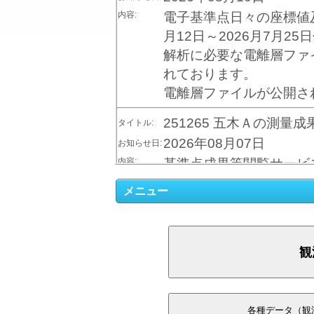
内容:
電子基準点日々の座標値及び
月12日～2026月7月2
解析に必要な電離層ファ
れております。
電離層ファイルが公開さ
251265 五木Ａの測量
タイトル:
2026年08月07日
お知らせ日:
内容:
基準点成果等閲覧サービ
Ａ（251265）」の平面
メニュー
令和8年7月8日～30日
合、修正後の成果をご利
当該測量成果をご利用の
をお詫び申上げます。
＜基準点成果等閲覧サ
八東（960655）の移
タイトル: