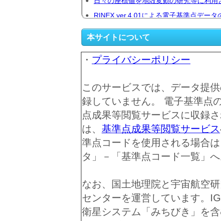
日々の座標値を地殻変動の研究等に利用
●
2026年7月5日～2026年
RINEX ver.4.01による電子基準点
●
る解析を実施し、
電子基準点データ提供ページの更新
（令
●
本サイトについて
電子基準点日々の座標値及
電子基準点のRINEX ver3.02（GRJ
●
始いたしました。
・
プライバシーポリシー
電子基準点データ提供サー
タイトル:
このサービスでは、データ提供
不具合について（続報）
録していません。 電子基準点
2026年04月28日
お知らせ日:
点成果等閲覧サービスに収録さ
内容:
3月26日のお知らせで
は、
基準点成果等閲覧サービス
RINEX ver3の観測
準点コードを使用される場合は
込めない不具合について
（木）の観測データから
タ」－「基準点コード一覧」へ
らせします。
本不具合は、一部解析ソ
なお、国土地理院と宇宙航空研究
報が十分でなかったこと
センターを運営しています。I
観測データについては、
衛星システム「みちびき」を含