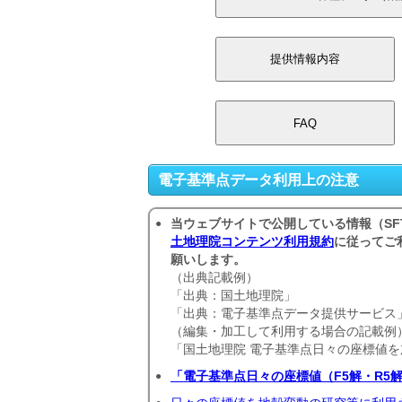
2026年08月07日
お知らせ日:
内容:
電子基準点 八東（960
データの公開を停止しま
【点 名】八東（96065
【成果停止日】2026年 
【所在地】鳥取県八頭郡
電子基準点データ利用上の注意
移設に伴い、測量成果の
当ウェブサイトで公開している情報（SF
●
成果停止日以降、本電子
土地理院コンテンツ利用規約
に従ってご
願いします。
す。
（出典記載例）
「出典：国土地理院」
測量作業の際は、ご注意
「出典：電子基準点データ提供サービス
（編集・加工して利用する場合の記載例
電子基準点日々の座標値及
タイトル:
「国土地理院 電子基準点日々の座標値
2026年08月05日
お知らせ日:
「電子基準点日々の座標値（F5解・R5
●
内容:
IGSによる電離層ファイ