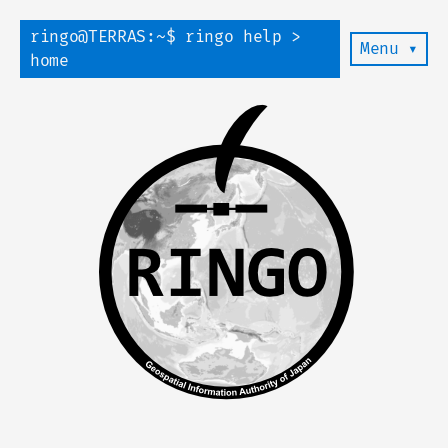
ringo@TERRAS:~$ ringo help >
Menu ▾
home